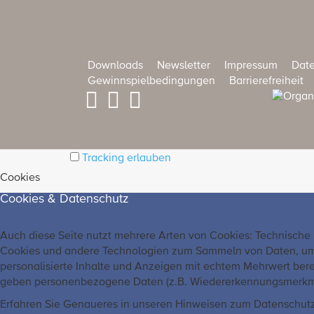
Downloads
Newsletter
Impressum
Date
Gewinnspielbedingungen
Barrierefreiheit
Tracking erlauben
Cookies
Cookies & Datenschutz
Auch diese Seite nutzt mehrere Arten von Cookies: Technische
Cookies und andere Technologien zum Sammeln von Daten, um un
personalisierte Inhalte und Anzeigen mit echtem Mehrwert bere
geben personenbezogene Daten (z.B. Wiedererkennungsmerkmale o
Erfahren Sie Genaueres in unseren Hinweisen zum Datenschutz,