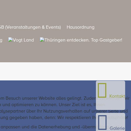
B (Veranstaltungen & Events)
Hausordnung
Kontakt
rem Besuch unserer Website alles gelingt. Zudem verwenden wir
nd optimieren zu können. Unser Ziel ist es, Ihnen
alysepartner über Ihr Nutzungsverhalten auf unserer Seite und
ung gegeben haben, denn: Wir respektieren Ihre Privatsphäre!
ft anpassen und die Datenerhebung und -übermittlung auch
Galerie