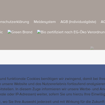
nschutzerklärung
Meldesystem
AGB (Individualgäste)
AG
 und funktionale Cookies benötigen wir zwingend, damit bei Ih
sere Website und das Nutzererlebnis fortlaufend analysieren u
itstellen. In diesem Zuge informieren wir unsere Werbe- und An
der IP-Adressen) weiter, sofern Sie uns hierzu Ihre Einwillig
 wo Sie Ihre Auswahl jederzeit und mit Wirkung für die Zukun