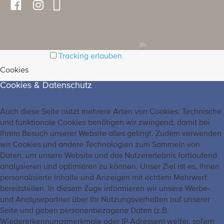
Tracking erlauben
Cookies
Cookies & Datenschutz
Auch diese Seite nutzt mehrere Arten von Cookies: Technische
und funktionale Cookies benötigen wir zwingend, damit bei
Ihrem Besuch unserer Website alles gelingt. Zudem verwenden
wir Cookies und andere Technologien zum Sammeln von
Daten, um unsere Website und das Nutzererlebnis fortlaufend
analysieren und optimieren zu können. Unser Ziel ist es, Ihnen
personalisierte Inhalte und Anzeigen mit echtem Mehrwert
bereitstellen. In diesem Zuge informieren wir unsere Werbe-
und Analysepartner über Ihr Nutzungsverhalten auf unserer
Seite und geben personenbezogene Daten (z.B.
Wiedererkennungsmerkmale oder IP-Adressen) weiter, sofern