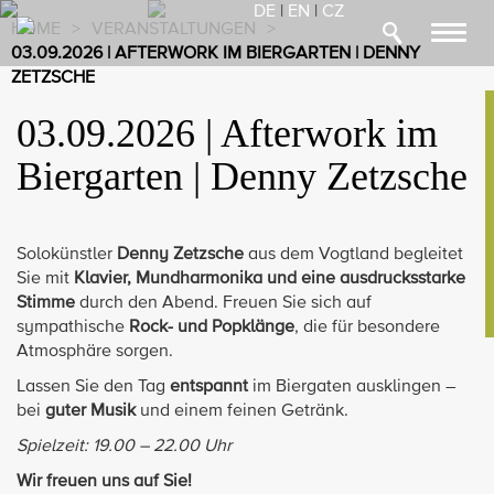
DE
|
EN
|
CZ
HOME
>
VERANSTALTUNGEN
>
Toggl
03.09.2026 | AFTERWORK IM BIERGARTEN | DENNY
navig
ZETZSCHE
03.09.2026 | Afterwork im
Biergarten | Denny Zetzsche
Solokünstler
Denny Zetzsche
aus dem Vogtland begleitet
Sie mit
Klavier, Mundharmonika und eine ausdrucksstarke
Stimme
durch den Abend. Freuen Sie sich auf
sympathische
Rock- und Popklänge
, die für besondere
Atmosphäre sorgen.
Lassen Sie den Tag
entspannt
im Biergaten ausklingen –
bei
guter Musik
und einem feinen Getränk.
Spielzeit: 19.00 – 22.00 Uhr
Wir freuen uns auf Sie!