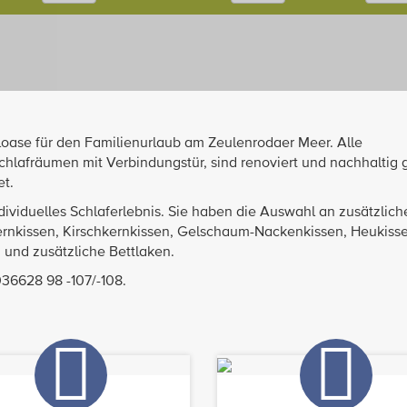
loase für den Familienurlaub am Zeulenrodaer Meer. Alle
lafräumen mit Verbindungstür, sind renoviert und nachhaltig g
et.
dividuelles Schlaferlebnis. Sie haben die Auswahl an zusätzlich
ernkissen, Kirschkernkissen, Gelschaum-Nackenkissen, Heukiss
 und zusätzliche Bettlaken.
36628 98 -107/-108.