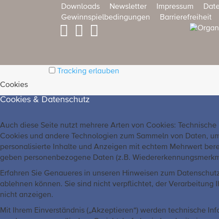
Downloads
Newsletter
Impressum
Date
Gewinnspielbedingungen
Barrierefreiheit
Tracking erlauben
Cookies
Cookies & Datenschutz
Auch diese Seite nutzt mehrere Arten von Cookies: Technische
Cookies und andere Technologien zum Sammeln von Daten, um un
personalisierte Inhalte und Anzeigen mit echtem Mehrwert bere
geben personenbezogene Daten (z.B. Wiedererkennungsmerkmale o
Erfahren Sie Genaueres in unseren Hinweisen zum Datenschutz,
ablehnen können. Sie sind nicht verpflichtet, der Verarbeitun
nicht anzeigen.
Mit Ihrem Einverständnis („Akzeptieren“) werden technische In