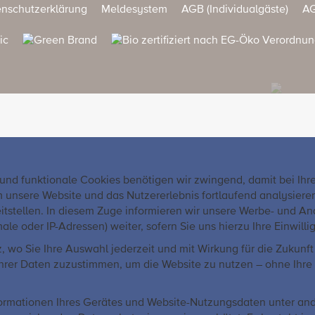
nschutzerklärung
Meldesystem
AGB (Individualgäste)
AG
 und funktionale Cookies benötigen wir zwingend, damit bei Ih
sere Website und das Nutzererlebnis fortlaufend analysieren u
itstellen. In diesem Zuge informieren wir unsere Werbe- und An
der IP-Adressen) weiter, sofern Sie uns hierzu Ihre Einwillig
 wo Sie Ihre Auswahl jederzeit und mit Wirkung für die Zukun
g Ihrer Daten zuzustimmen, um die Website zu nutzen – ohne Ihr
formationen Ihres Gerätes und Website-Nutzungsdaten unter and