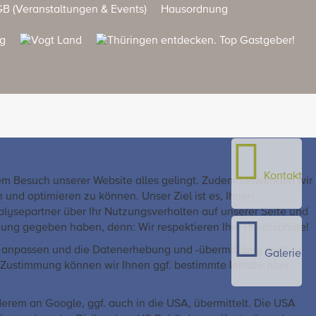
B (Veranstaltungen & Events)
Hausordnung
Kontakt
rem Besuch unserer Website alles gelingt. Zudem verwenden wir
nd optimieren zu können. Unser Ziel ist es, Ihnen
alysepartner über Ihr Nutzungsverhalten auf unserer Seite und
ung gegeben haben, denn: Wir respektieren Ihre Privatsphäre!
ft anpassen und die Datenerhebung und -übermittlung auch
Galerie
e Zustimmung können wir Ihnen ggf. bestimmte Inhalte aber
erem an Google, ggf. auch in die USA, übermittelt. Die USA