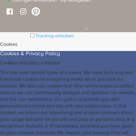
Tracking erlauben
Cookies
Cookies & Privacy Policy
Cookies and data protection
This site uses several types of cookies: We need technical and
functional cookies so everything works when you visit our
website. We also use cookies and other technologies to collect
data so we can continuously analyze and optimize our website
and the user experience. Our goal is to provide you with
personalized content and ads with real added value. In this
context, we inform our advertising and analysis partners about
your usage behavior on our site and pass on personal data (e.g.
recognition features or IP addresses), provided you have given
us your consent, because: We respect your privacy! Find out