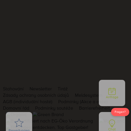
Stahování
Newsletter
Tiráž
Zásady ochrany osobních údajů
Meldesystem
Anfrage
AGB (individuální hosté)
Podmínky (Akce a akce)
Domovní řád
Podmínky soutěže
Barrierefreiheit
Chat
Bewertungen