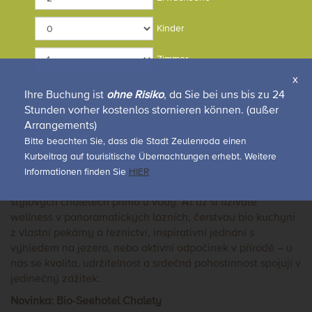
CHALETS
Kinder
Zimmer
x
Chalets buchen
Facebook
Online buchen
Ihre Buchung ist
ohne Risiko
, da Sie bei uns bis zu 24
Stunden vorher kostenlos stornieren können. (außer
Vítejte v Bio-Seehotelu Zeulenroda a v Bio-Seehotel
Arrangements)
Chaletech – vašem místě odpočinku u „moře“ Zeulenroda v
Bitte beachten Sie, dass die Stadt Zeulenroda einen
Durynském Vogtlandu.
Kurbeitrag auf tourisitische Übernachtungen erhebt. Weitere
Zažijte dovolenou s výhledem – v našem několikrát
Informationen finden Sie
HIER
oceněném čtyřhvězdičkovém superior hotelu a ve 21
stylových chaletech přímo u vody. Ať už si užíváte
wellness v panoramatických lázních, čerstvou bio kuchyni
z vlastní pekárny a řeznictví, inspirativní jednání s
výhledem na jezero, nebo aktivní odpočinek v přírodě – u
nás se kvalita, udržitelnost a srdečná pohostinnost spojují v
jedinečný zážitek.
Novinka: Bio-Seehotel Chalety